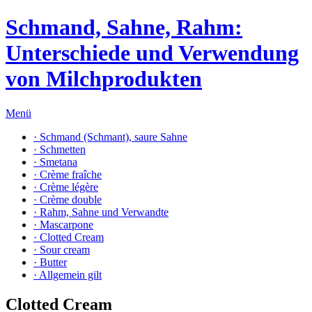
Schmand, Sahne, Rahm:
Unterschiede und Verwendung
von Milchprodukten
Menü
· Schmand (Schmant), saure Sahne
· Schmetten
· Smetana
· Crème fraîche
· Crème légère
· Crème double
· Rahm, Sahne und Verwandte
· Mascarpone
· Clotted Cream
· Sour cream
· Butter
· Allgemein gilt
Clotted Cream