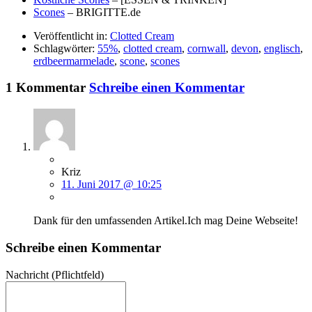
Scones
– BRIGITTE.de
Veröffentlicht in:
Clotted Cream
Schlagwörter:
55%
,
clotted cream
,
cornwall
,
devon
,
englisch
,
erdbeermarmelade
,
scone
,
scones
1 Kommentar
Schreibe einen Kommentar
Kriz
11. Juni 2017 @ 10:25
Dank für den umfassenden Artikel.Ich mag Deine Webseite!
Schreibe einen Kommentar
Nachricht
(Pflichtfeld)