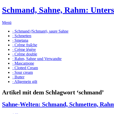
Schmand, Sahne, Rahm: Unters
Menü
· Schmand (Schmant), saure Sahne
· Schmetten
· Smetana
· Crème fraîche
· Crème légère
· Crème double
· Rahm, Sahne und Verwandte
· Mascarpone
· Clotted Cream
· Sour cream
· Butter
· Allgemein gilt
Artikel mit dem Schlagwort ‘
schmand
’
Sahne-Welten: Schmand, Schmetten, Rah