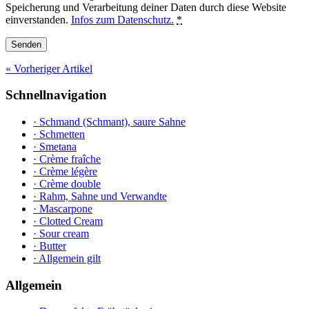
Speicherung und Verarbeitung deiner Daten durch diese Website
einverstanden.
Infos zum Datenschutz.
*
« Vorheriger Artikel
Schnellnavigation
· Schmand (Schmant), saure Sahne
· Schmetten
· Smetana
· Crème fraîche
· Crème légère
· Crème double
· Rahm, Sahne und Verwandte
· Mascarpone
· Clotted Cream
· Sour cream
· Butter
· Allgemein gilt
Allgemein