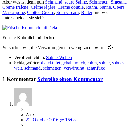
Aber was ist denn nun
Schmand, saure Sahne
,
Schmetten
,
Smetana
,
Crème fraîche
,
Crème légère
,
Crème double
,
Rahm, Sahne, Obers
,
Mascarpone
,
Clotted Cream
,
Sour Cream
,
Butter
und wie
unterscheiden sie sich?
Frische Kuhmilch mit Deko
Versuchen wir, die Verwirrungen ein wenig zu entwirren 🙂
Veröffentlicht in:
Sahne-Welten
Schlagwörter:
dialekt
,
fettgehalt
,
milch
,
rahm
,
sahne
,
sahne-
welt
,
schmand
,
schmetten
,
verwirrung
,
zentrifuge
1 Kommentar
Schreibe einen Kommentar
Alex
22. Oktober 2016 @ 15:08